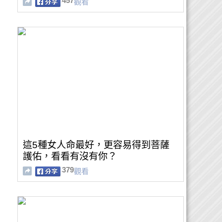
457
觀看
這5種女人命最好，更容易得到菩薩
護佑，看看有沒有你？
379
觀看