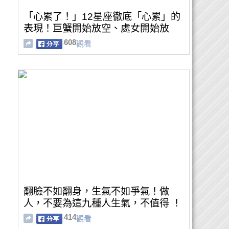
「心累了！」12星座徹底「心累」的
表現！巨蟹開始放空、處女開始放
縱，摩羯「說走就走」！
608
觀看
翻臉不如翻身，生氣不如爭氣！做
人，不要為這九種人生氣，不值得 ！
414
觀看