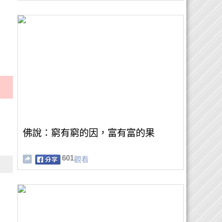
佛說：窮有窮的因，富有富的果
601
觀看