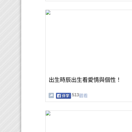
出生時辰出生看愛情與個性！
513
觀看