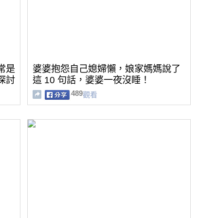
常是
婆婆抱怨自己媳婦懶，娘家媽媽說了
探討
這 10 句話，婆婆一夜沒睡！
489
觀看