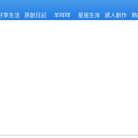
好享生活
原創日記
羊咩咩
星座生肖
感人創作
熱