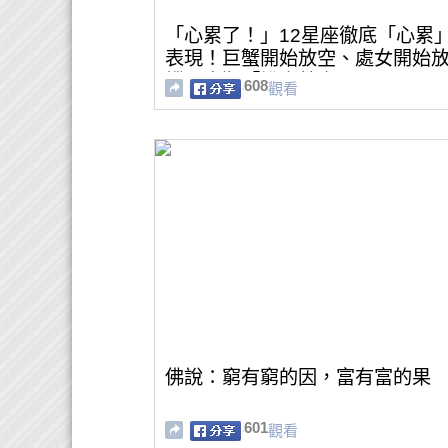
「心累了！」12星座徹底「心累
表現！巨蟹開始放空、處女開始
縱，摩羯「說走就走」！
608
觀看
佛說：窮有窮的因，富有富的果
601
觀看