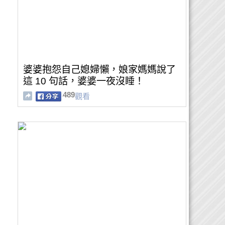
婆婆抱怨自己媳婦懶，娘家媽媽說了
這 10 句話，婆婆一夜沒睡！
489
觀看