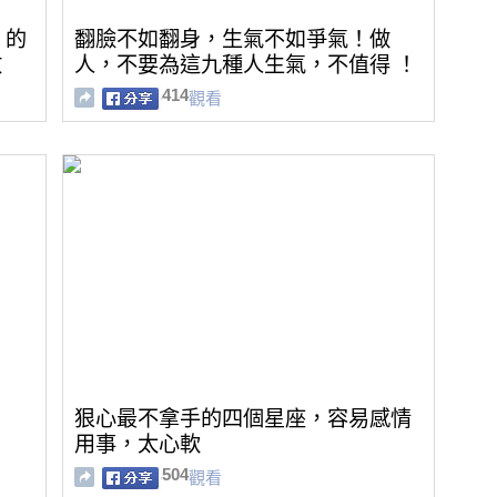
」的
翻臉不如翻身，生氣不如爭氣！做
放
人，不要為這九種人生氣，不值得 ！
414
觀看
狠心最不拿手的四個星座，容易感情
用事，太心軟
504
觀看