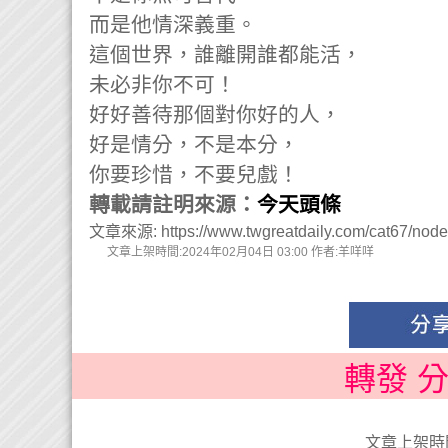
而是他情深義重。
這個世界，誰離開誰都能活，
未必非你不可！
好好善待那個對你好的人，
好是情分，不是本分，
你要珍惜，不要兒戲！
轉載請註明來源：
今天頭條
文章來源: https://www.twgreatdaily.com/cat67/nod
文章上架時間:2024年02月04日 03:00 作者:羊咩咩
轉發 
文章上架時間: