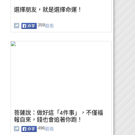
選擇朋友，就是選擇命運！
359
觀看
菩薩說：做好這「4件事」，不僅福
報自來，錢也會追著你跑！
496
觀看