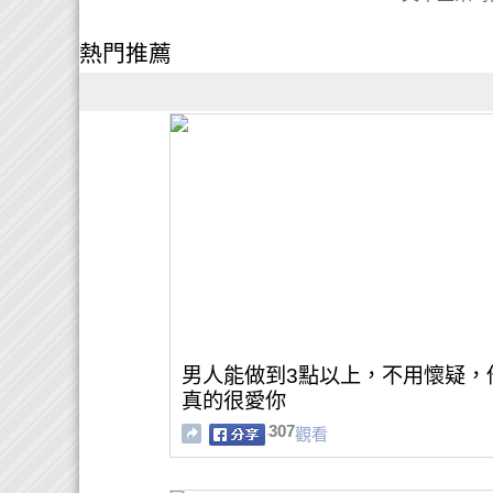
熱門推薦
男人能做到3點以上，不用懷疑，
真的很愛你
307
觀看