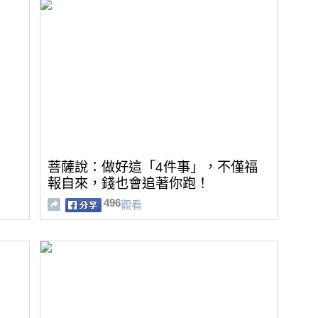
菩薩說：做好這「4件事」，不僅福
報自來，錢也會追著你跑！
496
觀看