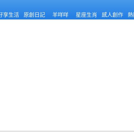
好享生活
原創日記
羊咩咩
星座生肖
感人創作
熱