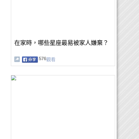
在家時，哪些星座最易被家人嫌棄？
576
觀看