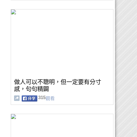
做人可以不聰明，但一定要有分寸
感，句句精闢
315
觀看