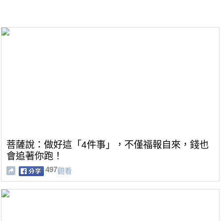
菩薩說：做好這「4件事」，不僅福報自來，錢也
會追著你跑！
497
觀看