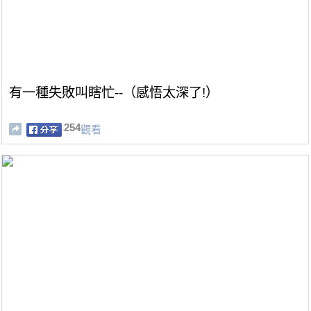
有一種失敗叫瞎忙--（感悟太深了!）
254
觀看