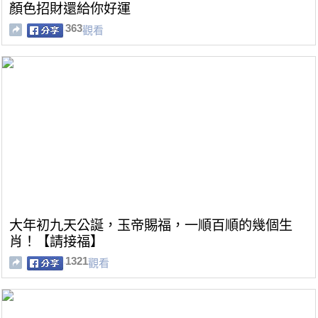
顏色招財還給你好運
363
觀看
大年初九天公誕，玉帝賜福，一順百順的幾個生
肖！【請接福】
1321
觀看