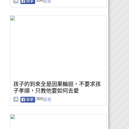
354
觀看
孩子的到來全是因果輪迴，不要求孩
子孝順，只教他要如何去愛
300
觀看