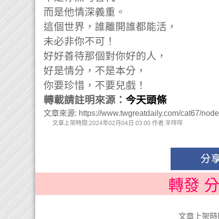
而是他情深義重。
這個世界，誰離開誰都能活，
未必非你不可！
好好善待那個對你好的人，
好是情分，不是本分，
你要珍惜，不要兒戲！
轉載請註明來源：
今天頭條
文章來源: https://www.twgreatdaily.com/cat67/nod
文章上架時間:2024年02月04日 03:00 作者:羊咩咩
轉發 
文章上架時間: