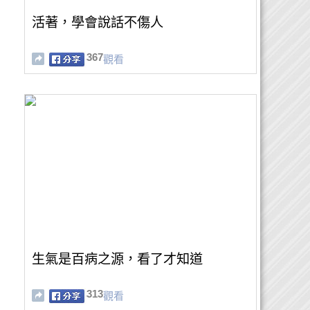
活著，學會說話不傷人
367
觀看
生氣是百病之源，看了才知道
313
觀看