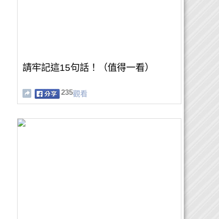
請牢記這15句話！（值得一看）
235
觀看