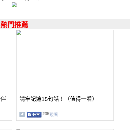
熱門推薦
陪伴
請牢記這15句話！（值得一看）
235
觀看