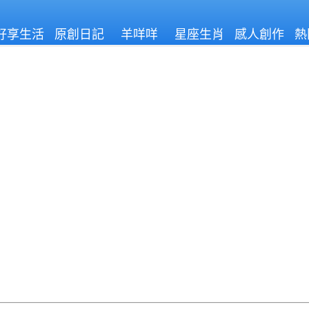
好享生活
原創日記
羊咩咩
星座生肖
感人創作
熱