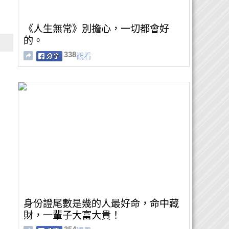
《人生無常》別擔心，一切都會好
的。
338
觀看
身份證尾數是幾的人最好命，命中藏
財，一輩子大富大貴！