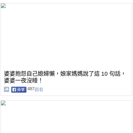
婆婆抱怨自己媳婦懶，娘家媽媽說了這 10 句話，
婆婆一夜沒睡！
487
觀看