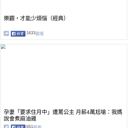
樂觀，才能少煩惱（經典）
1633
觀看
孕妻「要求住月中」遭罵公主 月薪4萬尪嗆：我媽
說會煮麻油雞
651
觀看