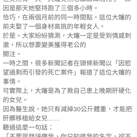
因是那天她堅持跑了三個多小時。
恰巧，在兩個月前的同一時間點，這位大嬸的
前夫娶了一個身材高挑的年輕女人。
於是，大家紛紛猜測，大嬸一定是受到情感刺
激，所以想要變美獲得老公的
關注。
一時之間，很多新聞記者在頭條新聞以「因慾
望過剩而引發的死亡案件」報道了這位大嬸的
事情。
可實際上，大嬸是為了救自己患上晚期肝硬化
的女兒。
因為醫生說，她只有減掉30公斤體重，才能把
肝髒移植給女兒……
聽過這麼一句話：
「不要冒然評價我，你只知道我的名字，卻不