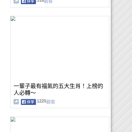
316
觀看
一輩子最有福氣的五大生肖！上榜的
人必轉～
1225
觀看