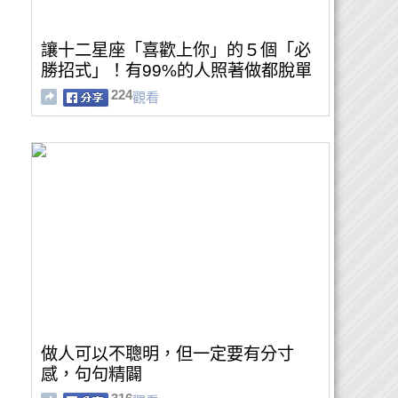
讓十二星座「喜歡上你」的５個「必
勝招式」！有99%的人照著做都脫單
了 !
224
觀看
做人可以不聰明，但一定要有分寸
感，句句精闢