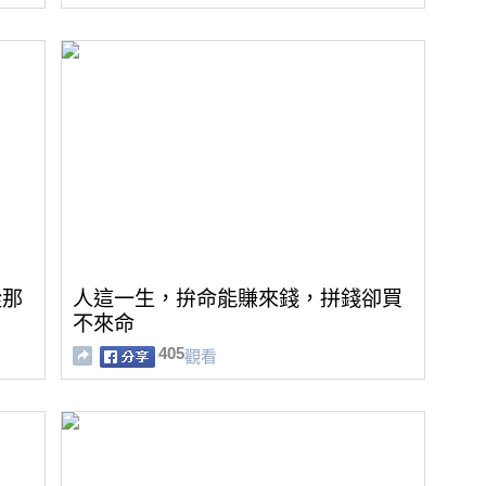
從那
人這一生，拚命能賺來錢，拼錢卻買
不來命
405
觀看