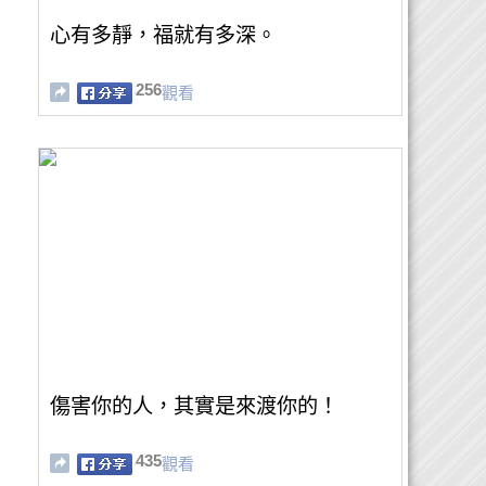
心有多靜，福就有多深。
256
觀看
傷害你的人，其實是來渡你的！
435
觀看