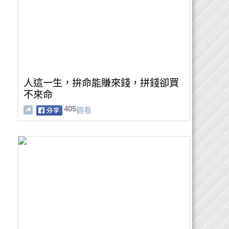
人這一生，拚命能賺來錢，拼錢卻買
不來命
405
觀看