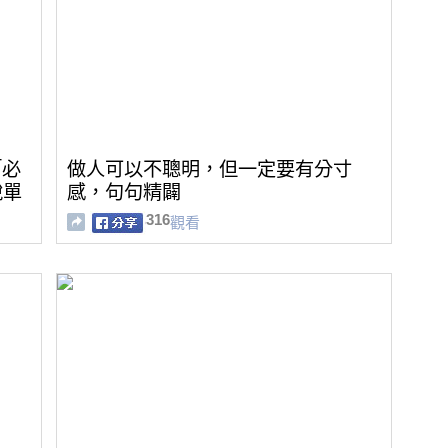
「必
做人可以不聰明，但一定要有分寸
脫單
感，句句精闢
316
觀看