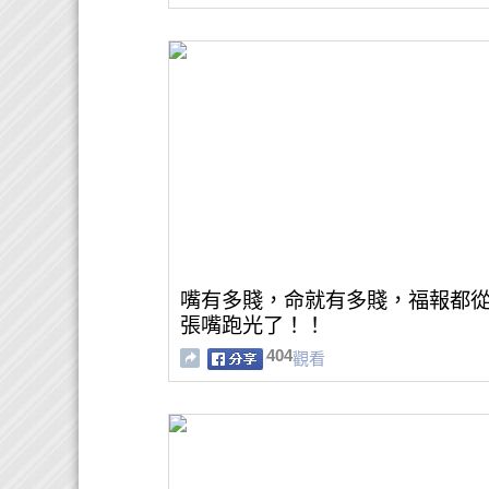
嘴有多賤，命就有多賤，福報都
張嘴跑光了！！
404
觀看