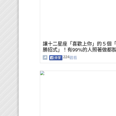
讓十二星座「喜歡上你」的５個
勝招式」！有99%的人照著做都
了 !
224
觀看