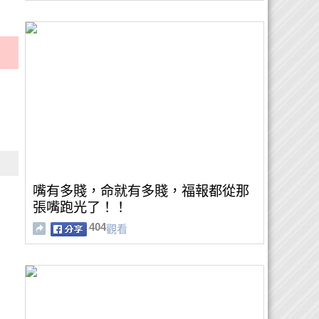
嘴有多賤，命就有多賤，福報都從那
張嘴跑光了！！
404
觀看