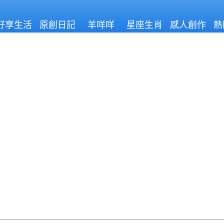
好享生活
原創日記
羊咩咩
星座生肖
感人創作
熱