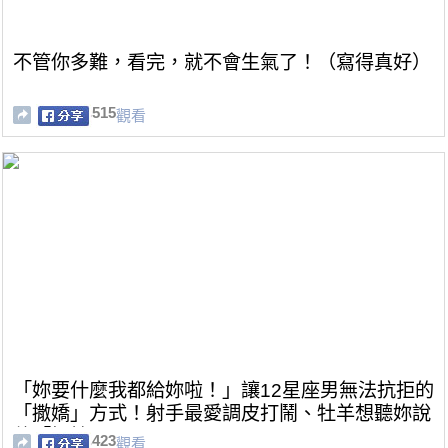
不管你多難，看完，就不會生氣了！（寫得真好）
515
觀看
「妳要什麼我都給妳啦！」讓12星座男無法抗拒的
「撒嬌」方式！射手最愛調皮打鬧、牡羊想聽妳說
他「好棒」！
423
觀看