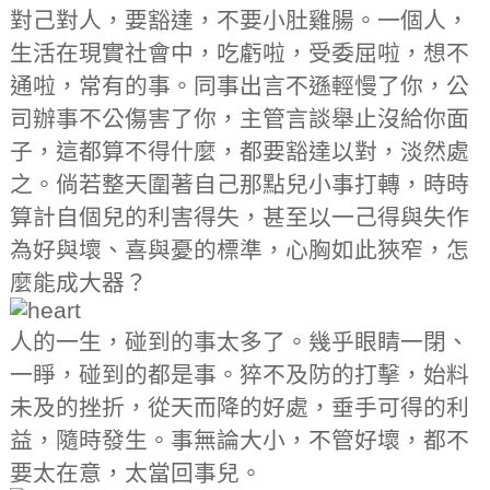
對己對人，要豁達，不要小肚雞腸。一個人，
生活在現實社會中，吃虧啦，受委屈啦，想不
通啦，常有的事。同事出言不遜輕慢了你，公
司辦事不公傷害了你，主管言談舉止沒給你面
子，這都算不得什麼，都要豁達以對，淡然處
之。倘若整天圍著自己那點兒小事打轉，時時
算計自個兒的利害得失，甚至以一己得與失作
為好與壞、喜與憂的標準，心胸如此狹窄，怎
麼能成大器？
人的一生，碰到的事太多了。幾乎眼睛一閉、
一睜，碰到的都是事。猝不及防的打擊，始料
未及的挫折，從天而降的好處，垂手可得的利
益，隨時發生。事無論大小，不管好壞，都不
要太在意，太當回事兒。