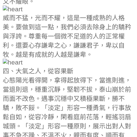
又不耀眼。
威而不猛，光而不耀，這是一種成熟的人格
美。要做到這一點，我們必須去除身上的驕矜
與浮誇。尊重每一個微不足道的人的正常權
利。還要心存謙卑之心，謙謙君子，卑以自
牧。越是有成就的人越是謙卑。
四、大氣之人，從容果斷
心態陽光看得開，拿得起放得下，當進則進，
當退則退，穩重沉靜，堅韌不拔，泰山崩於前
而面不改色。遇事沉穩中又積極果斷，勝不
驕，敗不餒。「淡定」形容一種勇氣，行事放
鬆自如，從容冷靜，閑看庭前花落，輕搖羽扇
城頭。「淡定」形容一種原則，展示出對人對
事不急不躁、不溫不火，親而有度、順而有