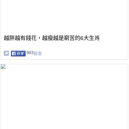
越胖越有錢花，越瘦越是窮苦的6大生肖
903
觀看